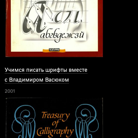
Учимся писать шрифты вместе
с Владимиром Васюком
2001