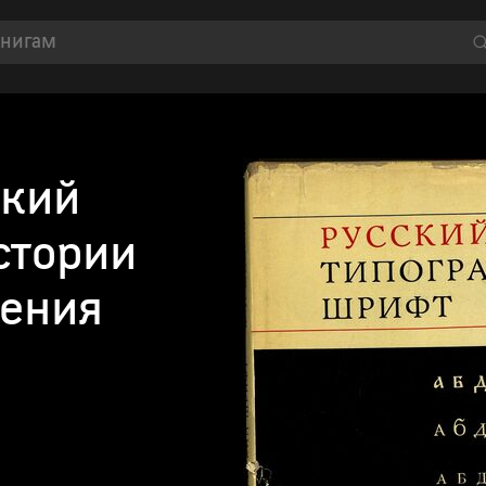
ский
стории
нения