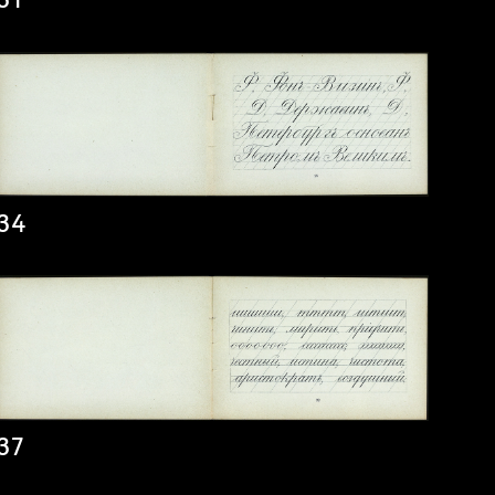
31
34
37