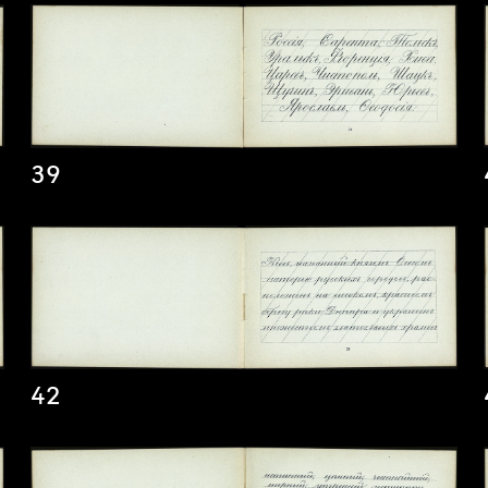
39
42