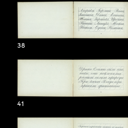
38
41