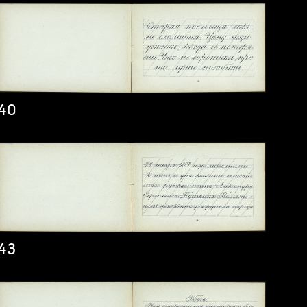
40
43