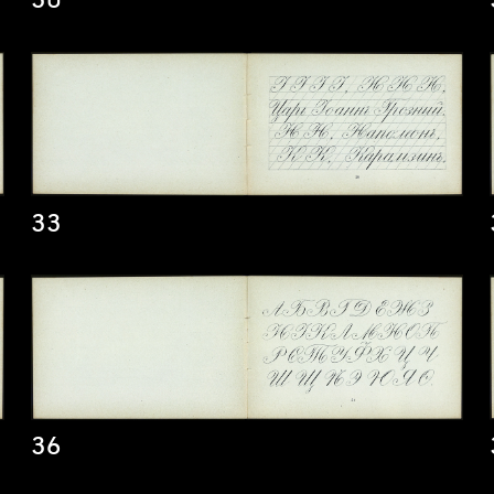
30
33
36