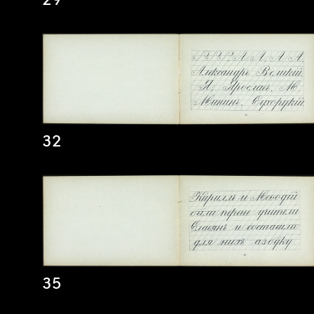
29
32
35