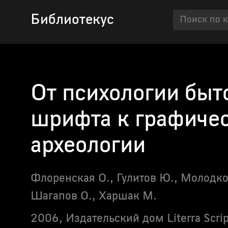
Библиотекус
От психологии быт
шрифта к графиче
археологии
Флоренская О., Гулитов Ю., Молодк
Шагапов О., Харшак М.
2006,
Издательский дом Literra Scrip