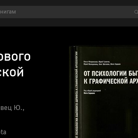
ового
ской
овец Ю.,
ta