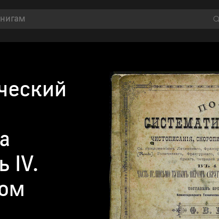
ческий
,
а
 IV.
ром