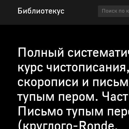
Библиотекус
Полный системати
курс чистописания
скорописи и письм
тупым пером. Часть
Письмо тупым пе
(круглого-Ronde,