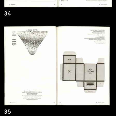
34
35