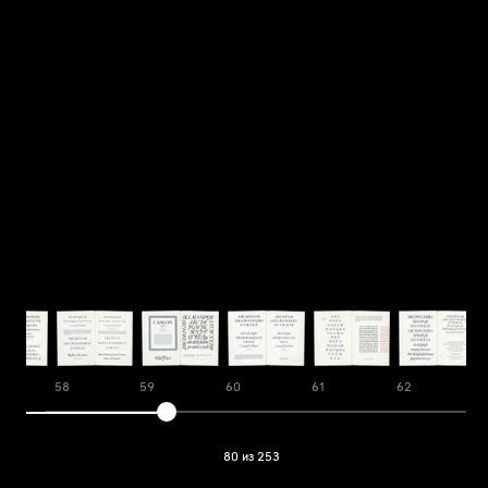
58
59
60
61
62
80 из 253