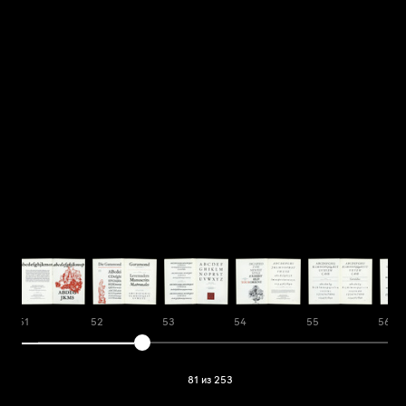
51
52
53
54
55
56
81 из 253