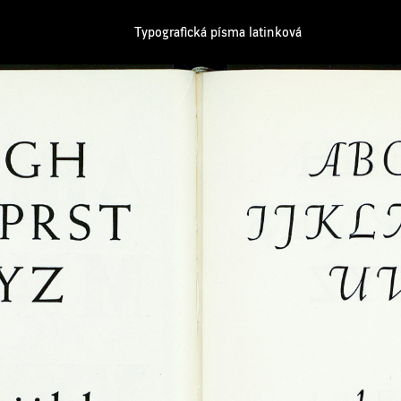
Typografická písma latinková