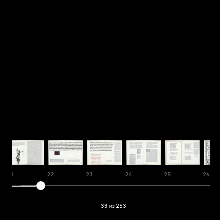
21
22
23
24
25
26
33 из 253