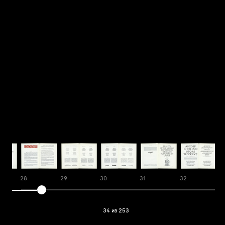
28
29
30
31
32
3
34 из 253