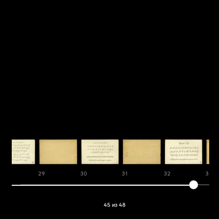
8
29
30
31
32
33
45 из 48