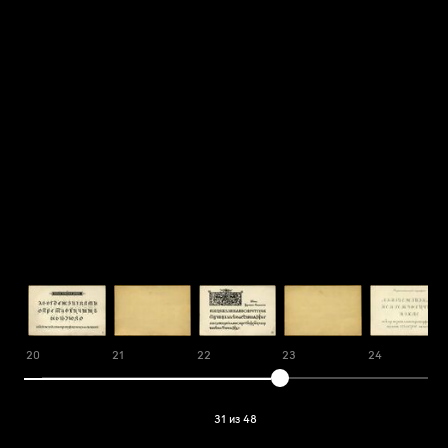
20
21
22
23
24
31 из 48