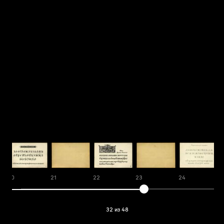
20
21
22
23
24
32 из 48