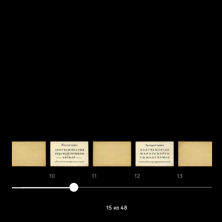
9
10
11
12
13
1
15 из 48