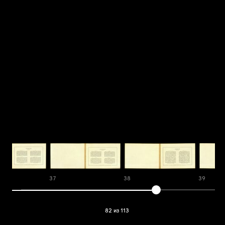
37
38
39
82 из 113