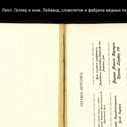
Леоп. Геллер и инж. Лейванд, словолитня и фабрика медных л