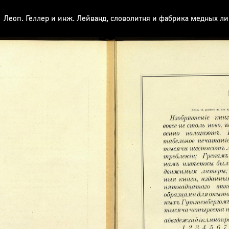
Леоп. Геллер и инж. Лейванд, словолитня и фабрика медных л