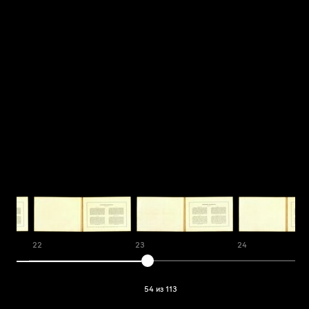
22
23
24
54 из 113