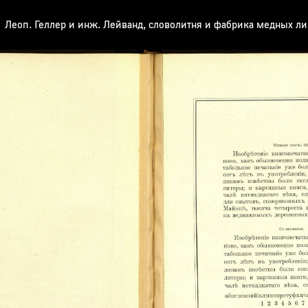
Леоп. Геллер и инж. Лейванд, словолитня и фабрика медных л