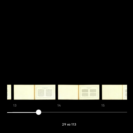
13
14
15
29 из 113