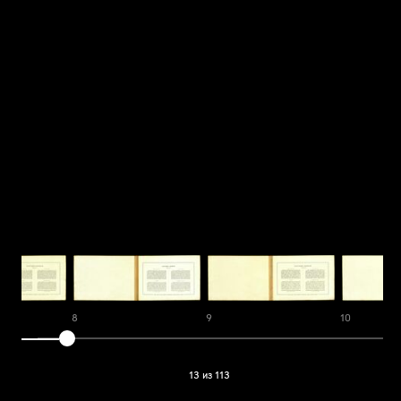
8
9
10
13 из 113