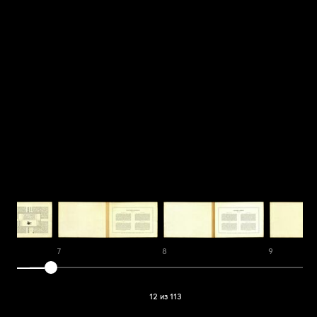
7
8
9
12 из 113