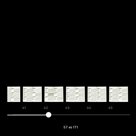
40
41
42
43
44
45
46
57 из 171