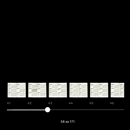
41
42
43
44
45
46
58 из 171