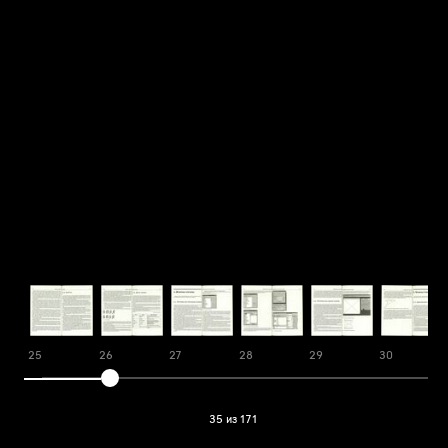
25
26
27
28
29
30
35 из 171