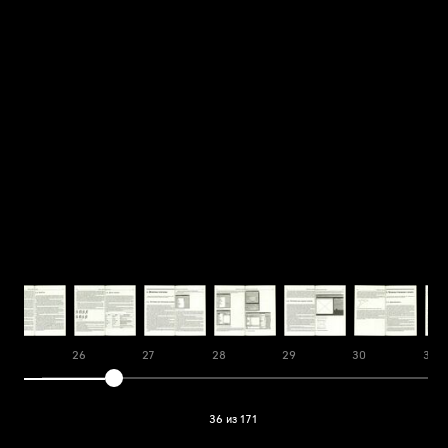
25
26
27
28
29
30
31
36 из 171