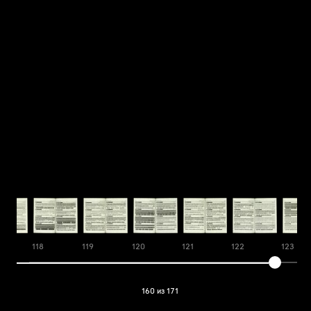
118
119
120
121
122
123
160 из 171