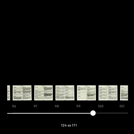
96
97
98
99
100
101
124 из 171