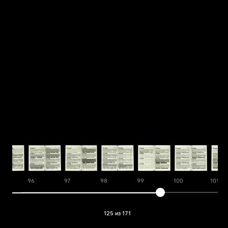
96
97
98
99
100
101
125 из 171