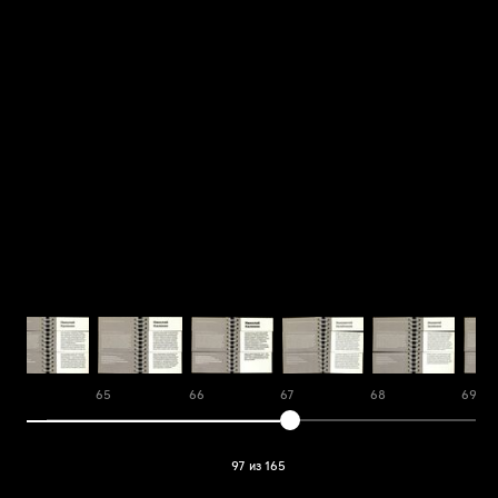
64
65
66
67
68
69
97 из 165