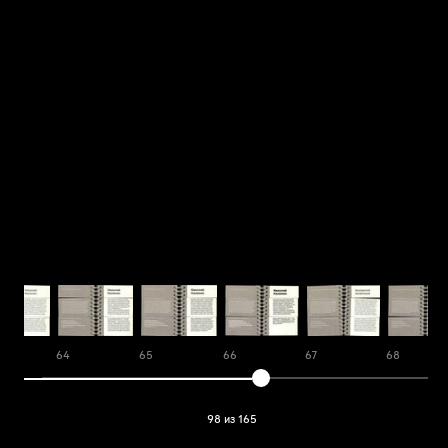
64
65
66
67
68
98 из 165