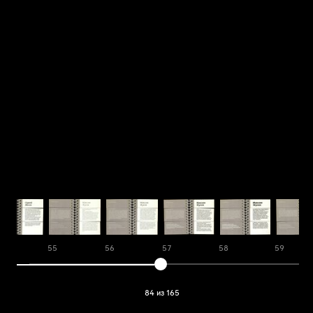
4
55
56
57
58
59
84 из 165