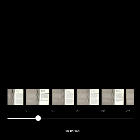
24
25
26
27
28
29
38 из 165