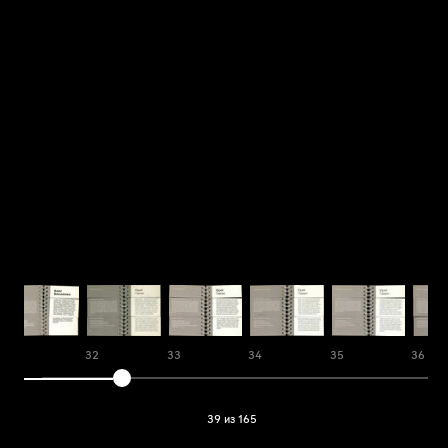
31
32
33
34
35
36
39 из 165