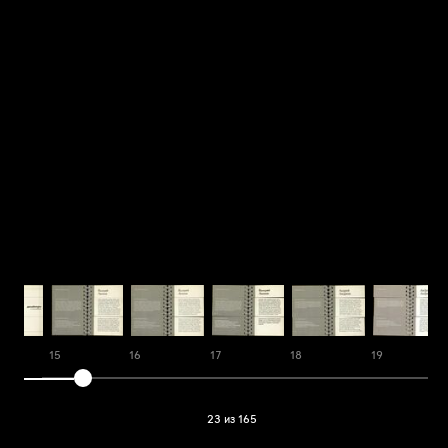
15
16
17
18
19
23 из 165