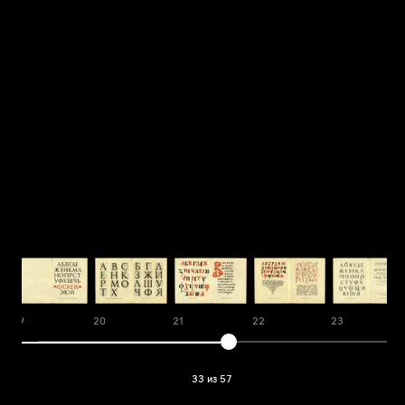
19
20
21
22
23
33 из 57