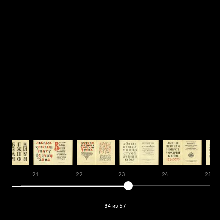
21
22
23
24
25
34 из 57