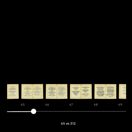
4
45
46
47
48
49
65 из 312