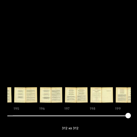
195
196
197
198
199
312 из 312