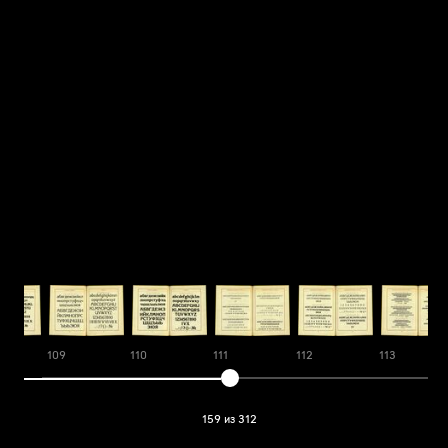
109
110
111
112
113
159 из 312