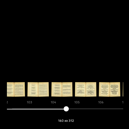
102
103
104
105
106
107
160 из 312