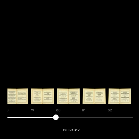
78
79
80
81
82
83
120 из 312