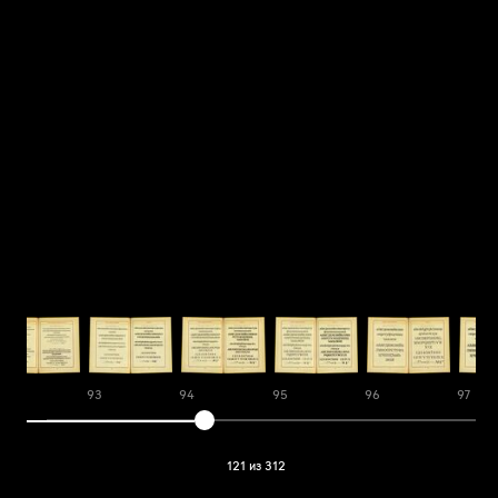
92
93
94
95
96
97
121 из 312