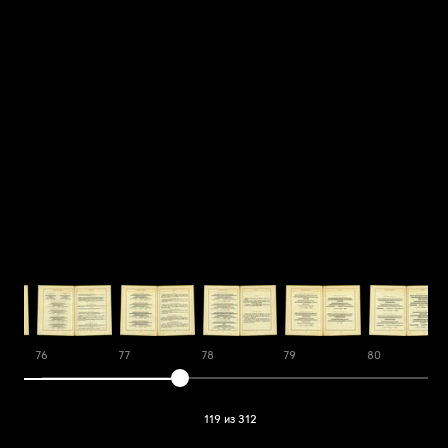
76
77
78
79
80
119 из 312