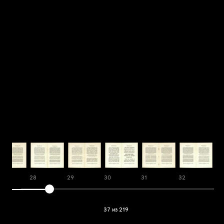
28
29
30
31
32
33
37 из 219