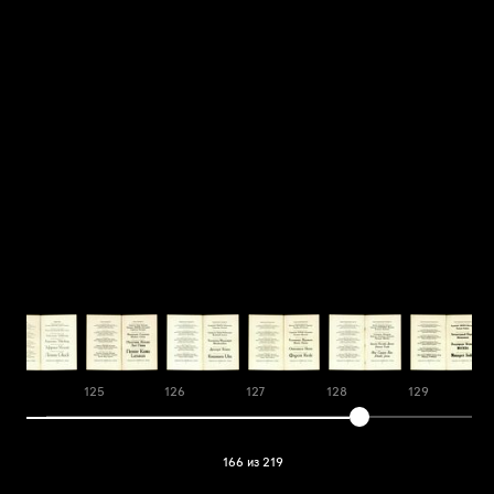
124
125
126
127
128
129
166 из 219