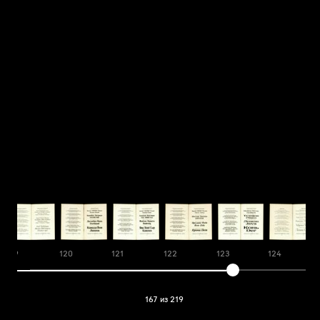
119
120
121
122
123
124
167 из 219