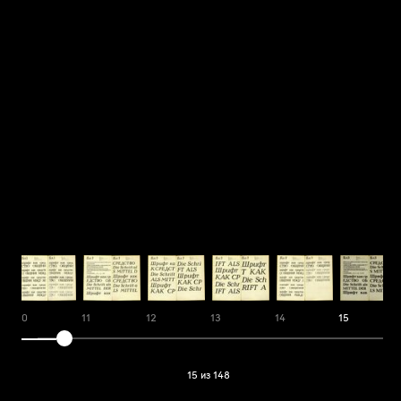
10
11
12
13
14
15
15 из 148