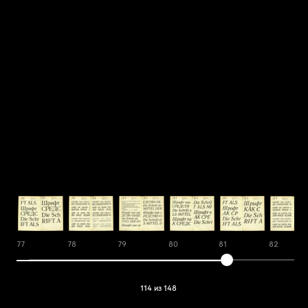
77
78
79
80
81
82
114 из 148